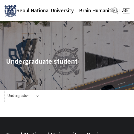
바
Seoul National University – Brain Humanities Lab
로
가
기
메
뉴
Undergraduate student
Undergraduate student Archives