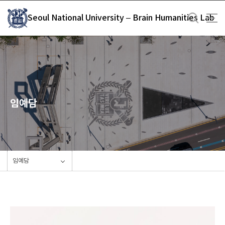
바
Seoul National University – Brain Humanities Lab
로
가
기
메
뉴
임예담
임예담