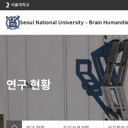
바
서울대학교
로
가
Seoul National University – Brain Humaniti
기
메
뉴
연구 현황
연구 현황
인지신경과학
인지학습