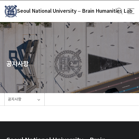
바
Seoul National University – Brain Humanities Lab
로
가
기
메
뉴
공지사항
공지사항